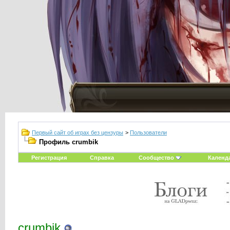
Первый сайт об играх без цензуры
>
Пользователи
Профиль crumbik
Регистрация
Справка
Сообщество
Календ
crumbik