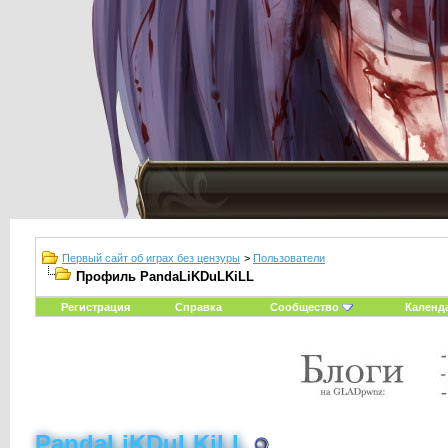
Первый сайт об играх без цензуры
>
Пользователи
Профиль PandaLiKDuLKiLL
Регистрация
Справка
Сообщество
Календ
PandaLiKDuLKiLL