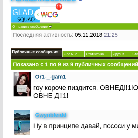
Отправить сообщение
Последняя активность:
05.11.2018
21:25
Публичные сообщения
Обо мне
Статистика
Друзья
Св
Показано с 1 по
9
из
9
публичных сообщени
Or1-_-gam1
гоу короче пиздится, ОВНЕД!!1!
ОВНЕ Д!!1!
Gwynbleidd
Ну в принципе давай, пососи у ме