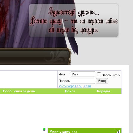
Имя
Запомнить?
Пароль
Войти через соц. сети
Сообщения за день
Поиск
Награды
Мини-статистика