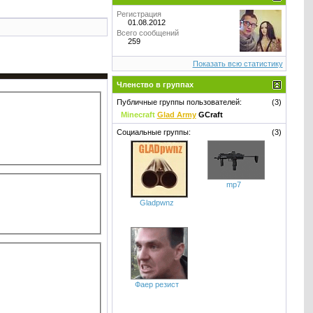
Регистрация
01.08.2012
Всего сообщений
259
Показать всю статистику
Членство в группах
Публичные группы пользователей:
(3)
Minecraft
Glad Army
GCraft
Социальные группы:
(3)
mp7
Gladpwnz
Фаер резист