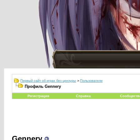
Первый сайт об играх без цензуры
>
Пользователи
Профиль Gennery
Регистрация
Справка
Сообществ
Gennery