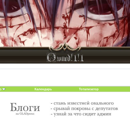
о
Календарь
Тотализатор