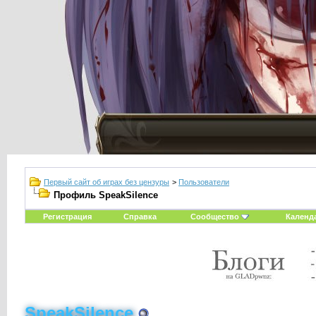
Первый сайт об играх без цензуры
>
Пользователи
Профиль SpeakSilence
Регистрация
Справка
Сообщество
Календ
SpeakSilence