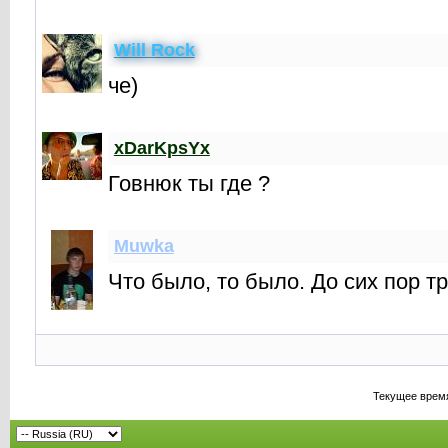
Will Rock
че)
xDarKpsYx
Говнюк ты где ?
Muwka
Что было, то было. До сих пор т
Текущее врем