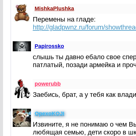
MishkaPlushka
Перемены на гладе:
http://gladpwnz.ru/forum/showthre
Papirossko
слышь ты давно ебало свое спер
патлатый, позади армейка и проч
powerubb
Заебись, брат, а у тебя как влад
OpexoKOJI
Извините, я не понимаю о чем В
любящая семью, дети скоро в шк