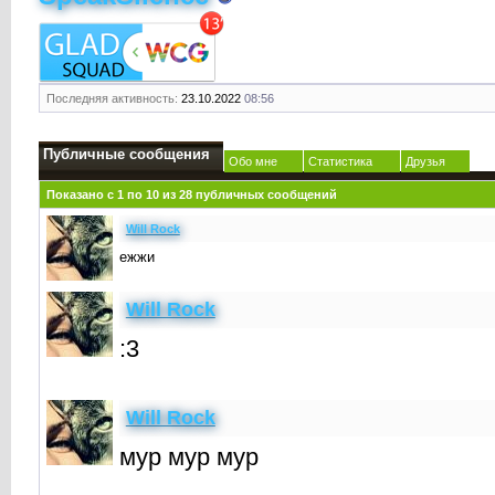
Последняя активность:
23.10.2022
08:56
Публичные сообщения
Обо мне
Статистика
Друзья
Показано с 1 по
10
из
28
публичных сообщений
Will Rock
ежжи
Will Rock
:3
Will Rock
мур мур мур