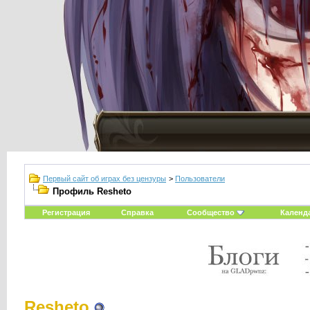
Первый сайт об играх без цензуры
>
Пользователи
Профиль Resheto
Регистрация
Справка
Сообщество
Календ
Resheto