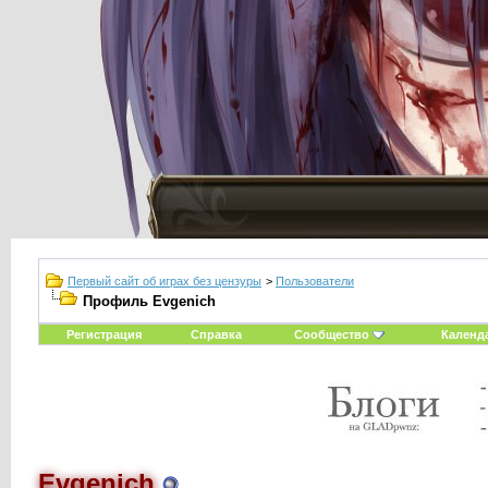
Первый сайт об играх без цензуры
>
Пользователи
Профиль Evgenich
Регистрация
Справка
Сообщество
Календ
Evgenich