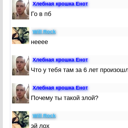
Хлебная крошкa Енот
Го в пб
Will Rock
нееее
Хлебная крошкa Енот
Что у тебя там за 6 лет произош
Хлебная крошкa Енот
Почему ты такой злой?
Will Rock
эй лох