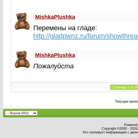
MishkaPlushka
Перемены на гладе:
http://gladpwnz.ru/forum/showthre
MishkaPlushka
Пожалуйста
Страница 1 из 2
Текущее врем
Powered b
Copyright ©2000 - 2026,
Кто скопирует информацию с данног