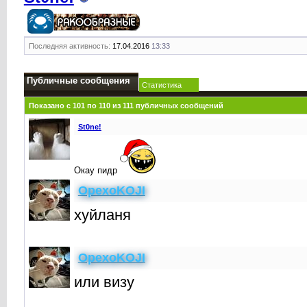
Последняя активность:
17.04.2016
13:33
Публичные сообщения
Статистика
Показано с 101 по
110
из
111
публичных сообщений
St0ne!
Окay пидр
OpexoKOJI
хуйланя
OpexoKOJI
или визу