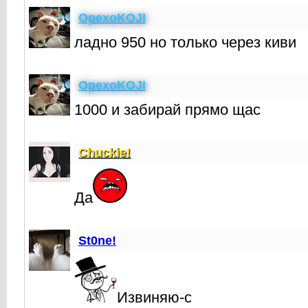
OpexoKOJI
ладно 950 но только через киви
OpexoKOJI
1000 и забирай прямо щас
Chuckie!
Да
St0ne!
Извиняю-с