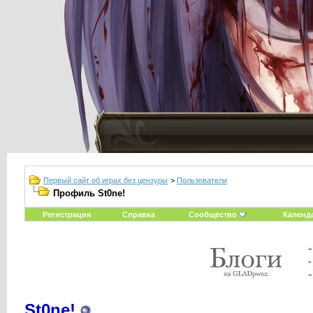
Первый сайт об играх без цензуры
>
Пользователи
Профиль St0ne!
Регистрация
Справка
Сообщество
Календ
St0ne!