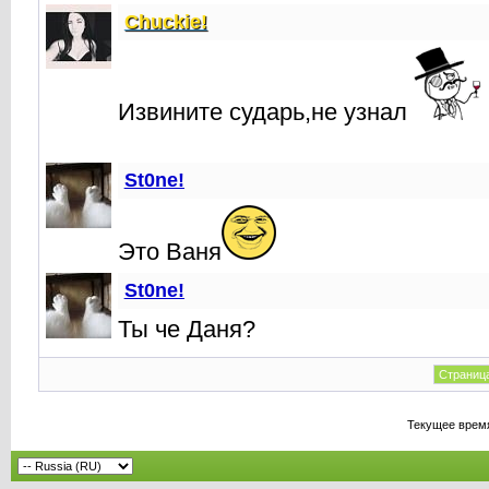
Chuckie!
Извините сударь,не узнал
St0ne!
Это Ваня
St0ne!
Ты че Даня?
Страница
Текущее врем