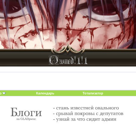
о
Календарь
Тотализатор