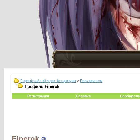
Первый сайт об играх без цензуры
>
Пользователи
Профиль Finerok
Регистрация
Справка
Сообществ
Finerok