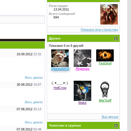
Регистрация
13.04.2011
Всего сообщений
694
Показать всю статистику
Друзья
Показано 6 из 9 друзей
10.09.2012
22:32
FireDevil
OpexoKOJI
Леденец
Весь диалог
30.08.2012
19:07
HellCrow
MarTseff
Весь диалог
Wake
07.08.2012
20:13
Все друзья
Весь диалог
Членство в группах
07.08.2012
02:48