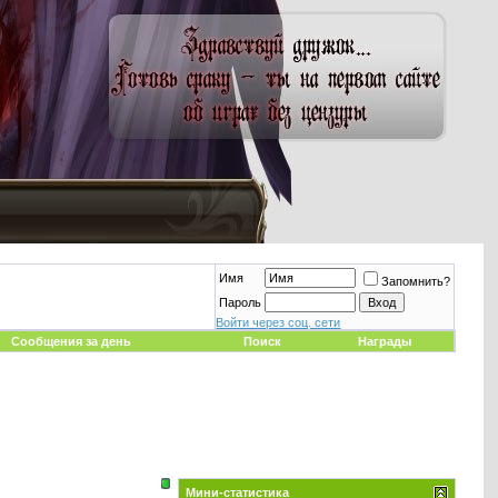
Имя
Запомнить?
Пароль
Войти через соц. сети
Сообщения за день
Поиск
Награды
Мини-статистика