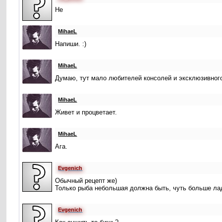
Не
MihaeL
Напиши. :)
MihaeL
Думаю, тут мало любителей консолей и эксклюзивного
MihaeL
Живет и процветает.
MihaeL
Ага.
Evgenich
Обычный рецепт же)
Только рыба небольшая должна быть, чуть больше ла
Evgenich