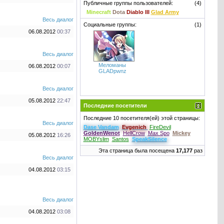
Публичные группы пользователей:
(4)
Minecraft
Dota
Diablo III
Glad Army
Весь диалог
Социальные группы:
(1)
06.08.2012
00:37
Весь диалог
Меломаны
06.08.2012
00:07
GLADpwnz
Весь диалог
05.08.2012
22:47
Последние посетители
Последние 10 посетителя(ей) этой страницы:
Весь диалог
Dase Vandam
Evgenich
FireDevil
GoldenWenot
HellCrow
Max Spo
Mickey
05.08.2012
16:26
MOBYslim
Santos
SpeakSilence
Эта страница была посещена
17,177
раз
Весь диалог
04.08.2012
03:15
Весь диалог
04.08.2012
03:08