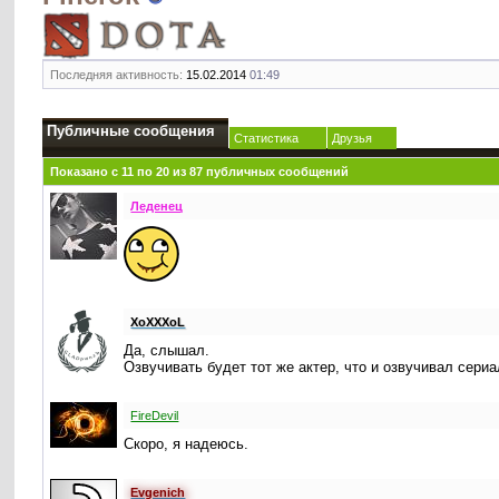
Последняя активность:
15.02.2014
01:49
Публичные сообщения
Статистика
Друзья
Показано с 11 по
20
из
87
публичных сообщений
Леденец
XoXXXoL
Да, слышал.
Озвучивать будет тот же актер, что и озвучивал сериа
FireDevil
Скоро, я надеюсь.
Evgenich