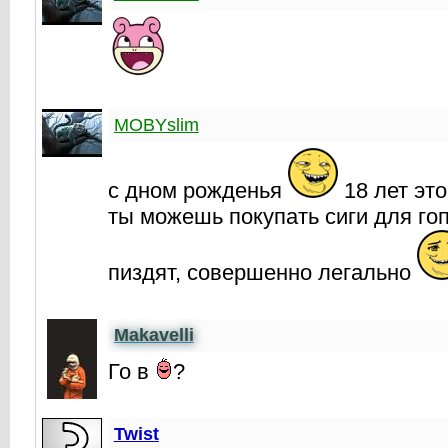
MOBYslim
с дном рожденья
18 лет это
ты можешь покупать сиги для го
пиздят, совершенно легально
Makavelli
Го в
?
Twist