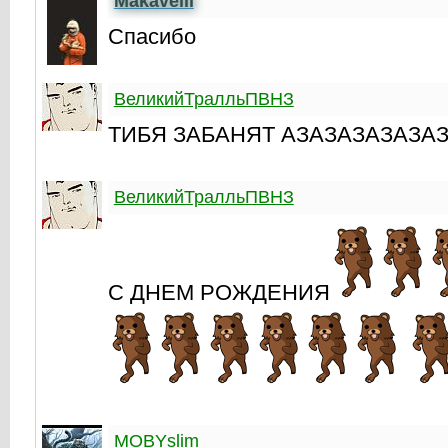
Makavelli
Спасибо
ВеликийТралльПВНЗ
ТИБЯ ЗАБАНЯТ АЗАЗАЗАЗАЗА
ВеликийТралльПВНЗ
С ДНЕМ РОЖДЕНИЯ
MOBYslim