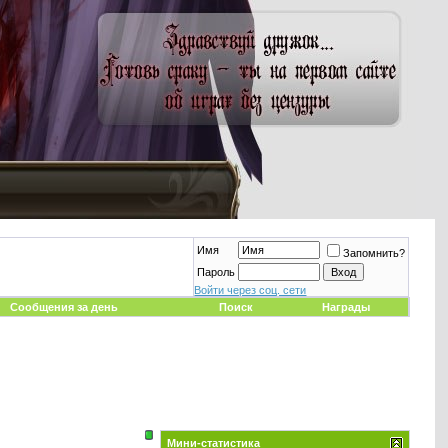
Имя
Запомнить?
Пароль
Войти через соц. сети
Сообщения за день
Поиск
Награды
Мини-статистика