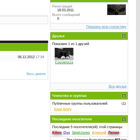
Регистрация
18.03.2011
Всего сообщений
0
Показать всю статистику
Друзья
Показано 1 из 1 друзей
06.12.2012
17:34
Coscienzza
Весь диалог
Все друзья
Членство в группах
Публичные группы пользователей:
(1)
Glad Army
Последние посетители
Последние 5 посетителя(ей) этой страницы:
Kilivo
Oss
StephJones
Алексей
Лилия
Эта страница была посещена
903
раз