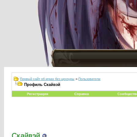
Первый сайт об играх без цензуры
>
Пользователи
Профиль Скайвэй
Регистрация
Справка
Сообществ
Скайвэй