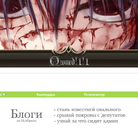
о
Календарь
Тотализатор