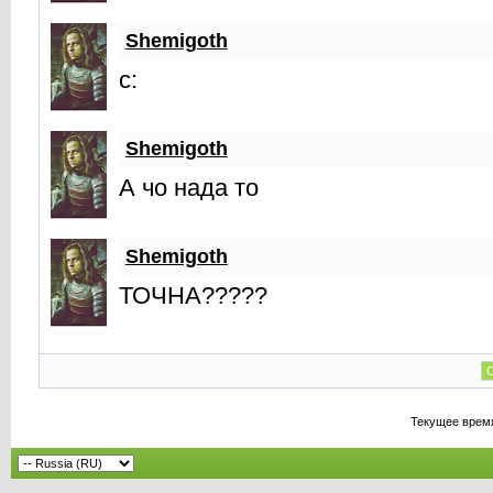
Shemigoth
c:
Shemigoth
А чо нада то
Shemigoth
ТОЧНА?????
С
Текущее врем