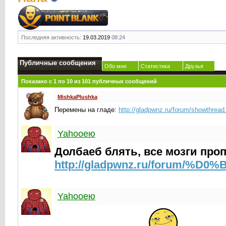
Последняя активность:
19.03.2019
08:24
Публичные сообщения
Обо мне
Статистика
Друзья
Показано с 1 по
10
из
101
публичных сообщений
MishkaPlushka
Перемены на гладе:
http://gladpwnz.ru/forum/showthrea
Yahooею
Долбаеб блять, все мозги пр
http://gladpwnz.ru/forum/%D0%
Yahooею