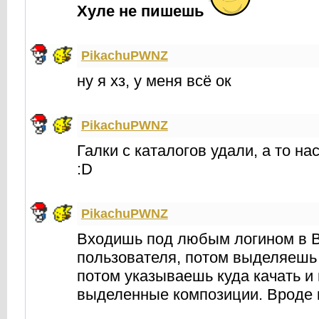
Хуле не пишешь
PikachuPWNZ
ну я хз, у меня всё ок
PikachuPWNZ
Галки с каталогов удали, а то н
:D
PikachuPWNZ
Входишь под любым логином в 
пользователя, потом выделяешь 
потом указываешь куда качать и
выделенные композиции. Вроде к