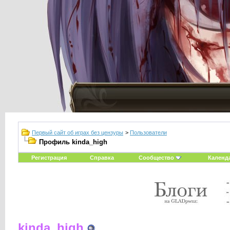
Первый сайт об играх без цензуры
>
Пользователи
Профиль kinda_high
Регистрация
Справка
Сообщество
Календ
kinda_high