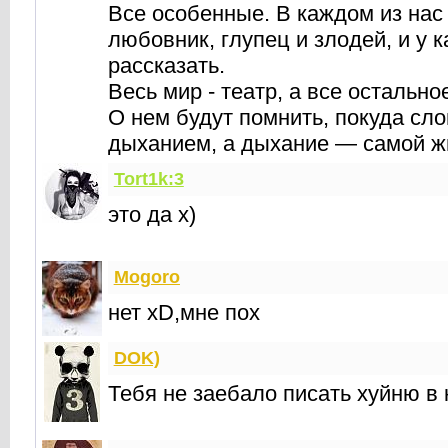
Все особенные. В каждом из нас 
любовник, глупец и злодей, и у к
рассказать.
Весь мир - театр, а все остально
О нем будут помнить, покуда сл
дыханием, а дыхание — самой 
Tort1k:3
это да х)
Mogoro
нет xD,мне пох
DOK)
Тебя не заебало писать хуйню в