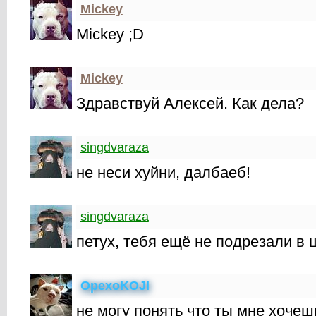
Mickey
Mickey ;D
Mickey
Здравствуй Алексей. Как дела?
singdvaraza
не неси хуйни, далбаеб!
singdvaraza
петух, тебя ещё не подрезали в
OpexoKOJI
не могу понять что ты мне хочеш