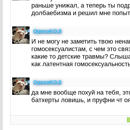
раньше унижал, а теперь ты под
долбаебизма и решил мне попыт
OpexoKOJI
И не могу не заметить твою нена
гомосексуалистам, с чем это св
какие то детские травмы? Слыш
как латентная гомосексуальност
OpexoKOJI
да мне вообще похуй на тебя, эт
батхерты ловишь, и пруфни чт о
С