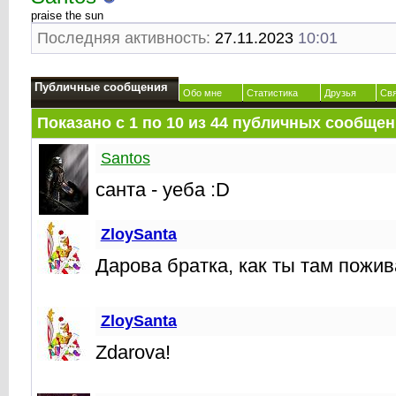
praise the sun
Последняя активность:
27.11.2023
10:01
Публичные сообщения
Обо мне
Статистика
Друзья
Св
Показано с 1 по
10
из
44
публичных сообщен
Santos
санта - уеба :D
ZloySanta
Дарова братка, как ты там пожи
ZloySanta
Zdarova!