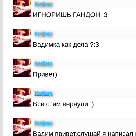
Кефир
ИГНОРИШЬ ГАНДОН :3
Кефир
Вадимка как дела ?:3
Кефир
Привет)
Кефир
Все стим вернули :)
Кефир
Вадим привет,слушай я написал в