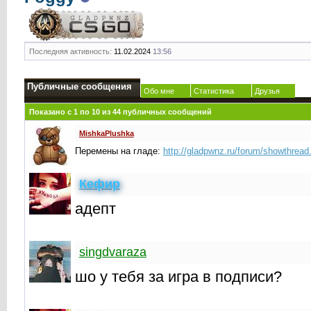
Последняя активность:
11.02.2024
13:56
Публичные сообщения
Обо мне
Статистика
Друзья
Показано с 1 по
10
из
44
публичных сообщений
MishkaPlushka
Перемены на гладе:
http://gladpwnz.ru/forum/showthrea
Кефир
адепт
singdvaraza
шо у тебя за игра в подписи?