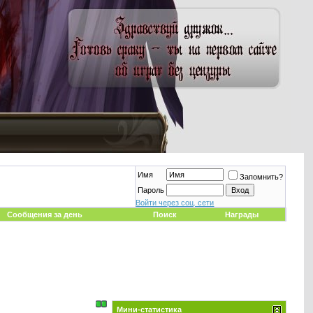
Имя
Запомнить?
Пароль
Войти через соц. сети
Сообщения за день
Поиск
Награды
Мини-статистика