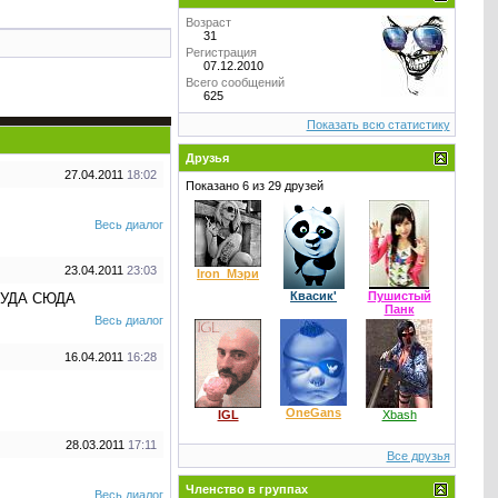
Возраст
31
Регистрация
07.12.2010
Всего сообщений
625
Показать всю статистику
Друзья
27.04.2011
18:02
Показано 6 из 29 друзей
Весь диалог
23.04.2011
23:03
Iron_Мэри
Квасик'
Пушистый
ТУДА СЮДА
Панк
Весь диалог
16.04.2011
16:28
OneGans
IGL
Xbash
28.03.2011
17:11
Все друзья
Членство в группах
Весь диалог