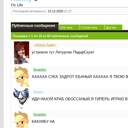
I'm Life
Последняя активность:
13.12.2020
21:27
Публичные сообщения
Обо мне
Статистика
Друзья
Показано с 1 по
10
из
60
публичных сообщений
-=|Chris-Turk|=-
устроили тут Литургию ПидарСкую!
Nyashko
ХАХАХА СУКА ЗАДРОТ ЕБАНЫЙ ХАХАХА Я ТВОЮ В
Kenny
ИДИ НАХУЙ КРАБ ОБОССАНЫЙ,Я ТИПЕРЬ ИГРАЮ В
Nyashko
КАКУИБУ НА