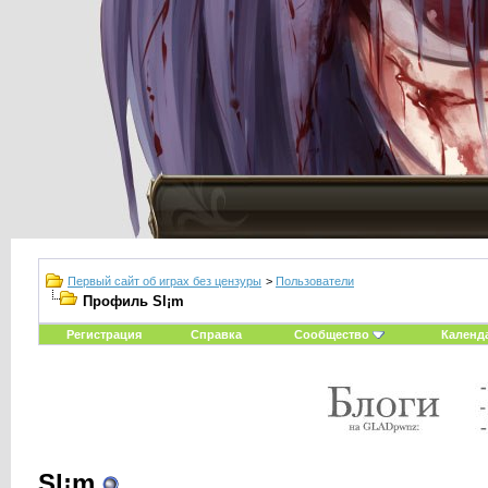
Первый сайт об играх без цензуры
>
Пользователи
Профиль Sl¡m
Регистрация
Справка
Сообщество
Календ
Sl¡m