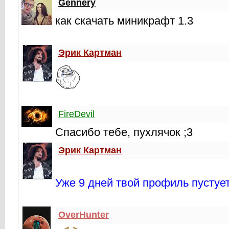
Gennery
как скачать миникрафт 1.3
Эрик Картман
FireDevil
Спасибо тебе, пухлячок ;3
Эрик Картман
Уже 9 дней твой профиль пустуе
OverHunter