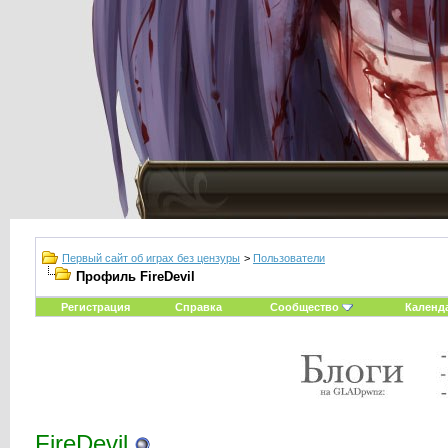
Первый сайт об играх без цензуры
>
Пользователи
Профиль FireDevil
Регистрация
Справка
Сообщество
Календ
FireDevil