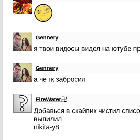
Gennery
я твои видосы видел на ютубе пр
Gennery
а че гк забросил
FireWater卍
Добавься в скайпик чистил списо
выпилил
nikita-y8