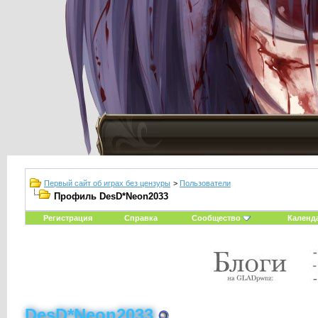
Первый сайт об играх без цензуры
>
Пользователи
Профиль DesD*Neon2033
Регистрация
Справка
Сообщество
Календ
DesD*Neon2033