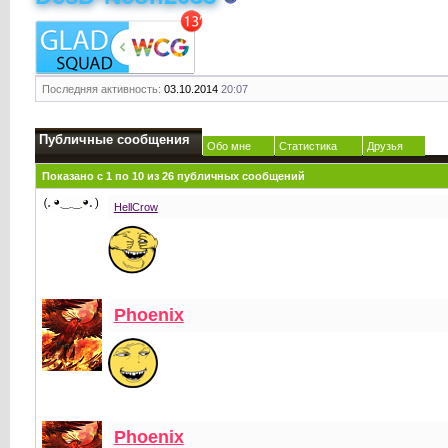
Последняя активность:
03.10.2014
20:07
Публичные сообщения
Обо мне
Статистика
Друзья
Показано с 1 по
10
из
26
публичных сообщений
HellCrow
Phoenix
Phoenix