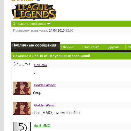
Отправить сообщение
Последняя активность:
24.04.2013
22:00
Публичные сообщения
Обо мне
Статистика
Друзья
Св
Показано с 1 по
10
из
19
публичных сообщений
HellCrow
:c
GoldenWenot
Умер
GoldenWenot
danil_MMO, ты смешной lol
danil_MMO