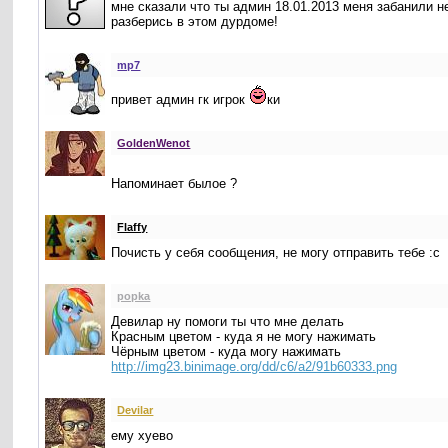
мне сказали что ты админ 18.01.2013 меня забанили не
разберись в этом дурдоме!
mp7
привет админ гк игрок
ки
GoldenWenot
Напоминает былое ?
Flaffy
Почисть у себя сообщения, не могу отправить тебе :с
popka
Девилар ну помоги ты что мне делать
Красным цветом - куда я не могу нажимать
Чёрным цветом - куда могу нажимать
http://img23.binimage.org/dd/c6/a2/91b60333.png
Devilar
ему хуево