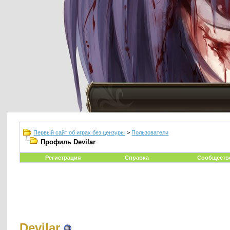
Первый сайт об играх без цензуры
>
Пользователи
Профиль Devilar
Регистрация
Справка
Сообществ
Devilar