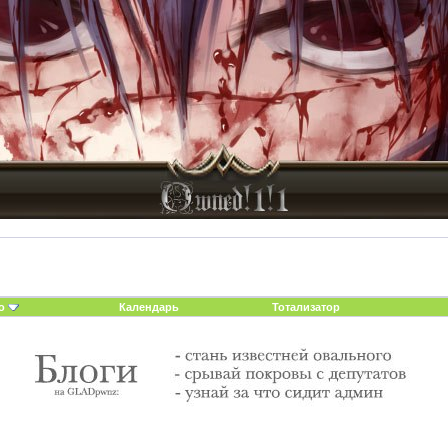
о
Календарь
Тотализатор