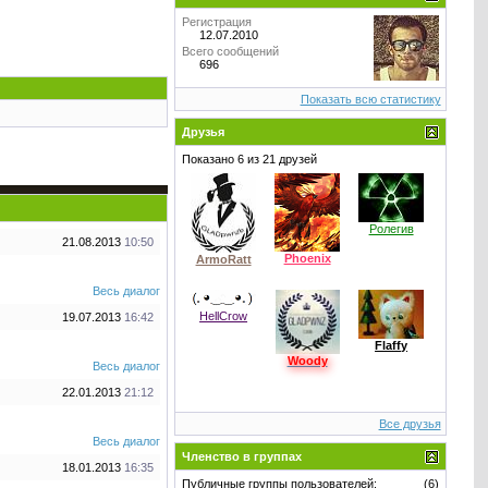
Регистрация
12.07.2010
Всего сообщений
696
Показать всю статистику
Друзья
Показано 6 из 21 друзей
Ролегив
21.08.2013
10:50
Phoenix
ArmoRatt
Весь диалог
HellCrow
19.07.2013
16:42
Flaffy
Woody
Весь диалог
22.01.2013
21:12
Все друзья
Весь диалог
Членство в группах
18.01.2013
16:35
Публичные группы пользователей:
(6)