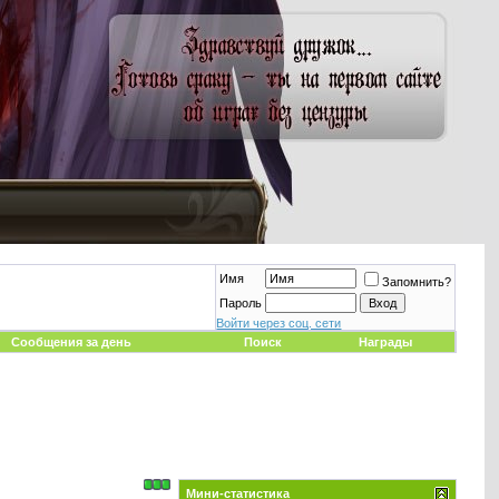
Имя
Запомнить?
Пароль
Войти через соц. сети
Сообщения за день
Поиск
Награды
Мини-статистика