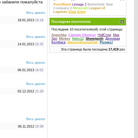
то забанили пожалуйста
PointBlank
Lineage 2
Battlefield: Bad
Company 2
Minecraft
League of
Legends
Glad Army
Весь диалог
18.01.2013
16:16
Последние посетители
Последние 10 посетителя(ей) этой страницы:
Aspichka
Captain Obvious
HellCrow
Max
Весь диалог
Spo
Mickey
Neiro12
Shemigoth
Деловая
Колбаса
Динахуйпидрбля!
Ролекс!
14.01.2013
22:32
Эта страница была посещена
17,419
раз
Весь диалог
06.01.2013
16:52
Весь диалог
02.12.2012
21:20
Весь диалог
06.11.2012
20:38