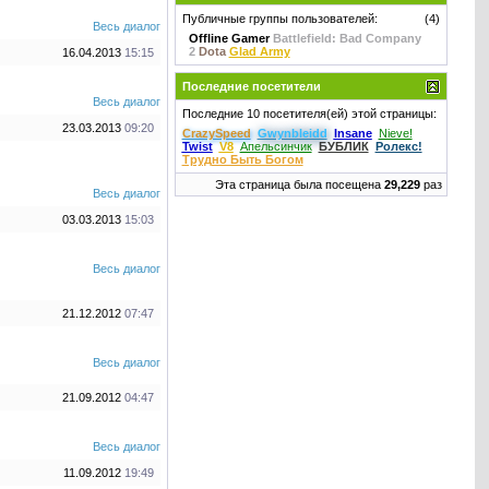
Публичные группы пользователей:
(4)
Весь диалог
Offline Gamer
Battlefield: Bad Company
2
Dota
Glad Army
16.04.2013
15:15
Последние посетители
Весь диалог
Последние 10 посетителя(ей) этой страницы:
23.03.2013
09:20
CrаzySpeed
Gwynbleidd
Insane
Nieve!
Twist
V8
Апельсинчик
БУБЛИК
Ролекс!
Трудно Быть Богом
Эта страница была посещена
29,229
раз
Весь диалог
03.03.2013
15:03
Весь диалог
21.12.2012
07:47
Весь диалог
21.09.2012
04:47
Весь диалог
11.09.2012
19:49