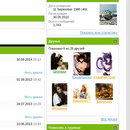
Дата рождения
11 September 1985 (40)
Регистрация
30.05.2010
Всего сообщений
1,743
Показать всю статистику
Друзья
Показано 6 из 26 друзей
30.08.2014
20:12
Шпилька
Весь диалог
Rastamashko
CyXaPuK*CmEpTu
01.09.2013
18:42
Весь диалог
NapoleoN™
Бурундук
24.07.2013
19:29
Монашка
Весь диалог
Все друзья
10.06.2013
23:44
Членство в группах