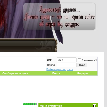
Имя
Запомнить?
Пароль
Войти через соц. сети
Сообщения за день
Поиск
Награды
Мини-статистика