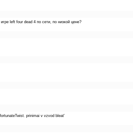
гре left four dead 4 по сети, по низкой цене?
ortunateTwist. prinimai v vzvod bleat'