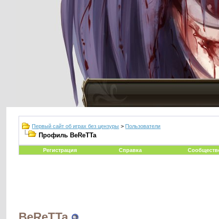
Первый сайт об играх без цензуры
>
Пользователи
Профиль BeReTTa
Регистрация
Справка
Сообществ
BeReTTa