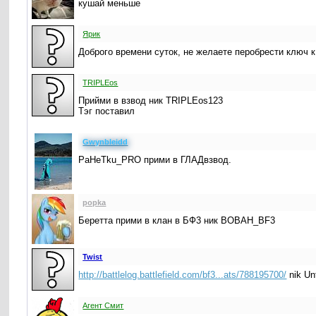
кушай меньше
Ярик
Доброго времени суток, не желаете перобрести ключ к и
TRIPLEos
Прийми в взвод ник TRIPLEos123
Тэг поставил
Gwynbleidd
PaHeTku_PRO прими в ГЛАДвзвод.
popka
Беретта прими в клан в БФ3 ник BOBAH_BF3
Twist
http://battlelog.battlefield.com/bf3...ats/788195700/
nik Unf
Агент Смит