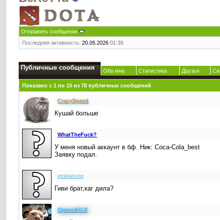
Отправить сообщение
Последняя активность:
20.05.2026
01:39
Публичные сообщения
Обо мне
Статистика
Друзья
Св
Показано с 1 по
10
из
78
публичных сообщений
CrаzySpeed
Кушай больше
WhatTheFuck?
У меня новый аккаунт в бф. Ник: Coca-Cola_best
Заявку подал.
etoklassno
Гиви брат,каг дила?
OpexoKOJI