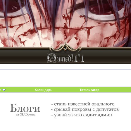
о
Календарь
Тотализатор