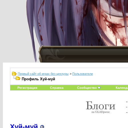
Первый сайт об играх без цензуры
>
Пользователи
Профиль Хуй-муй
Регистрация
Справка
Сообщество
Календ
Хуй-муй