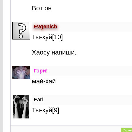
Вот он
Evgenich
Ты-хуй[10]
Хаосу напиши.
Гэри!
май-хай
Earl
Ты-хуй[9]
Стран