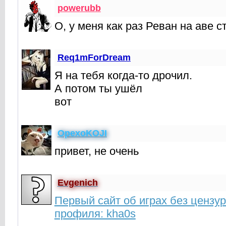
powerubb
О, у меня как раз Реван на аве ст
Req1mForDream
Я на тебя когда-то дрочил.
А потом ты ушёл
вот
OpexoKOJI
привет, не очень
Evgenich
Первый сайт об играх без цензу
профиля: kha0s