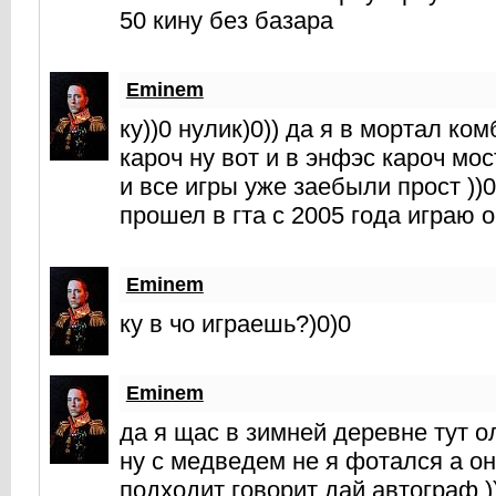
50 кину без базара
Eminem
ку))0 нулик)0)) да я в мортал ко
кароч ну вот и в энфэс кароч мос
и все игры уже заебыли прост ))0
прошел в гта с 2005 года играю о
Eminem
ку в чо играешь?)0)0
Eminem
да я щас в зимней деревне тут 
ну с медведем не я фотался а о
подходит говорит дай автограф )