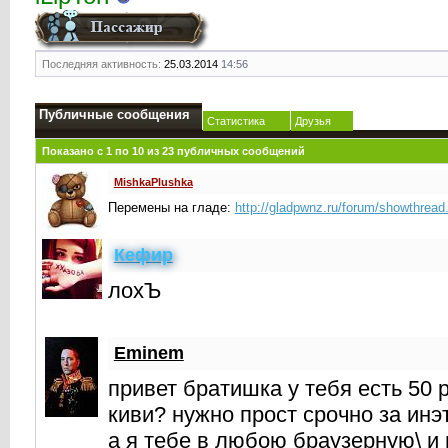
Последняя активность:
25.03.2014
14:56
Публичные сообщения
Статистика
Друзья
Показано с 1 по
10
из
23
публичных сообщений
MishkaPlushka
Перемены на гладе:
http://gladpwnz.ru/forum/showthrea
Кефир
лохЪ
Eminem
привет братишка у тебя есть 50 
киви? нужно прост срочно за инэт
а я тебе в любою браузерную\ и