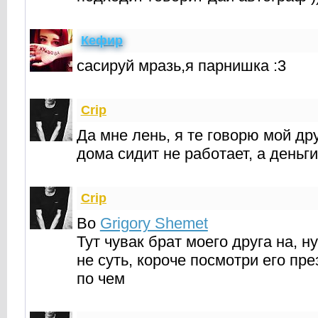
Кефир
сасируй мразь,я парнишка :3
Crip
Да мне лень, я те говорю мой дру
дома сидит не работает, а деньги
Crip
Во
Grigory Shemet
Тут чувак брат моего друга на, н
не суть, короче посмотри его пр
по чем