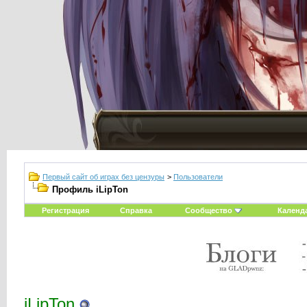
Первый сайт об играх без цензуры
>
Пользователи
Профиль iLipTon
Регистрация
Справка
Сообщество
Календ
iLipTon