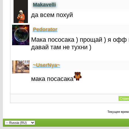
Makavelli
да всем похуй
Реdorator
Мака пососака ) прощай ) я офф 
давай там не тухни )
~UserNya~
мака посасака
Стран
Текущее врем