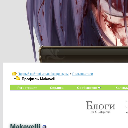
Первый сайт об играх без цензуры
>
Пользователи
Профиль Makavelli
Регистрация
Справка
Сообщество
Календ
Makavelli