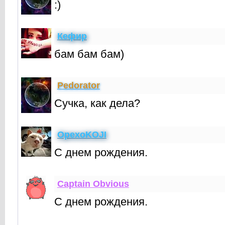
:)
Кефир
бам бам бам)
Реdorator
Cучка, как дела?
OpexoKOJI
С днем рождения.
Captain Obvious
С днем рождения.