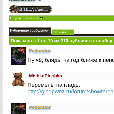
Отправить сообщение
Публичные сообщения
Статистика
Показано с 1 по
10
из
210
публичных сообще
Реdorator
Ну чё, блядь, на год ближе к пен
MishkaPlushka
Перемены на гладе:
http://gladpwnz.ru/forum/showthre
Реdorator