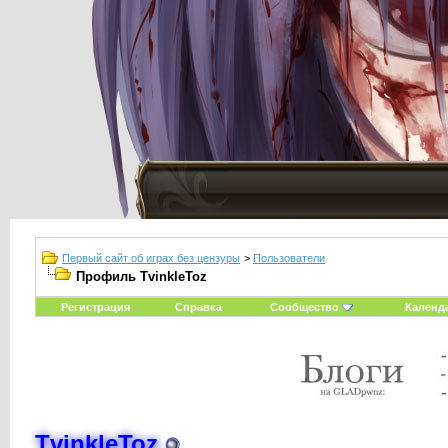
Первый сайт об играх без цензуры
>
Пользователи
Профиль TvinkleToz
Регистрация
Справка
Сообщество
Календ
TvinkleToz