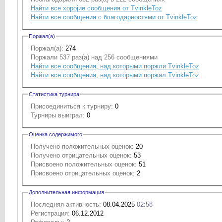
Найти все хоројие сообщения от TvinkleToz
Найти все сообщения с благодарностями от TvinkleToz
Поржал(а)
Поржал(а):
274
Поржали 537 раз(а) над 256 сообщениями
Найти все сообщения, над которыми поржли TvinkleToz
Найти все сообщения, над которыми поржал TvinkleToz
Статистика турнира
Присоединиться к турниру:
0
Турниры выиграл:
0
Оценка содержимого
Получено положительных оценок:
20
Получено отрицательных оценок:
53
Присвоено положительных оценок:
51
Присвоено отрицательных оценок:
2
Дополнительная информация
Последняя активность:
08.04.2025
02:58
Регистрация:
06.12.2012