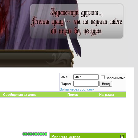
Имя
Запомнить?
Пароль
Войти через соц. сети
Сообщения за день
Поиск
Награды
Мини-статистика