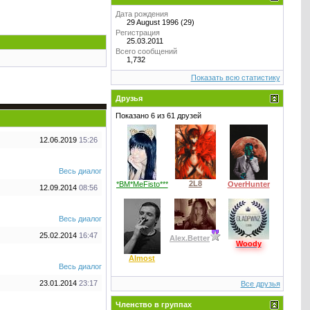
Дата рождения
29 August 1996 (29)
Регистрация
25.03.2011
Всего сообщений
1,732
Показать всю статистику
Друзья
Показано 6 из 61 друзей
12.06.2019
15:26
Весь диалог
2L8
*BM*MeFisto***
OverHunter
12.09.2014
08:56
Весь диалог
25.02.2014
16:47
Alex.Better
Woody
Almost
Весь диалог
23.01.2014
23:17
Все друзья
Членство в группах