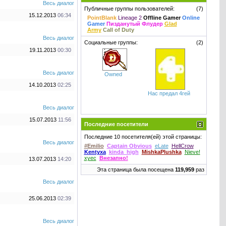
Весь диалог
Публичные группы пользователей:
(7)
15.12.2013
06:34
PointBlank
Lineage 2
Offline Gamer
Online
Gamer
Пизданутый Флудер
Glad
Army
Call of Duty
Весь диалог
Социальные группы:
(2)
19.11.2013
00:30
Весь диалог
Owned
14.10.2013
02:25
Нас предал 4гей
Весь диалог
15.07.2013
11:56
Последние посетители
Последние 10 посетителя(ей) этой страницы:
Весь диалог
#Emilio
Captain Obvious
eLate
HellCrow
Kentyxa
kinda_high
MishkaPlushka
Nieve!
xyec
Внезапнo!
13.07.2013
14:20
Эта страница была посещена
119,959
раз
Весь диалог
25.06.2013
02:39
Весь диалог