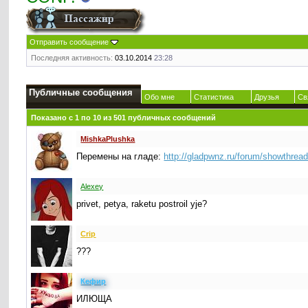
Отправить сообщение
Последняя активность:
03.10.2014
23:28
Публичные сообщения
Обо мне
Статистика
Друзья
Св
Показано с 1 по
10
из
501
публичных сообщений
MishkaPlushka
Перемены на гладе:
http://gladpwnz.ru/forum/showthrea
Alexey
privet, petya, raketu postroil yje?
Crip
???
Кефир
ИЛЮЩА