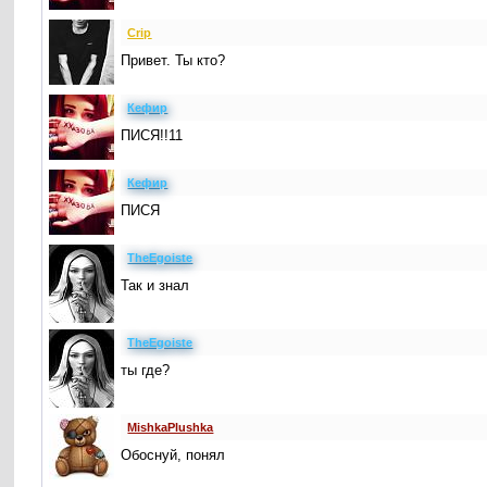
Crip
Привет. Ты кто?
Кефир
ПИСЯ!!11
Кефир
ПИСЯ
TheEgoiste
Так и знал
TheEgoiste
ты где?
MishkaPlushka
Обоснуй, понял