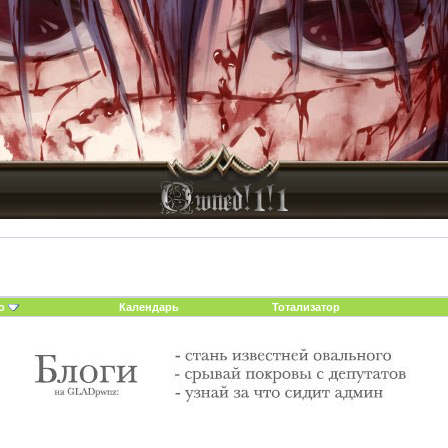
о
Календарь
Тотализатор