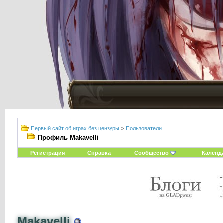
Первый сайт об играх без цензуры
>
Пользователи
Профиль Makavelli
Регистрация
Справка
Сообщество
Календ
Makavelli