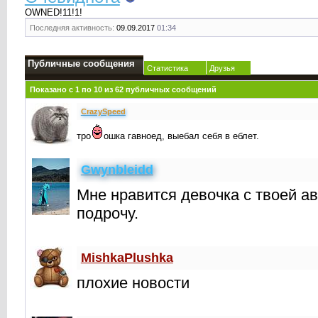
OWNED!11!1!
Последняя активность:
09.09.2017
01:34
Публичные сообщения
Статистика
Друзья
Показано с 1 по
10
из
62
публичных сообщений
CrаzySpeed
тро
ошка гавноед, выебал себя в еблет.
Gwynbleidd
Мне нравится девочка с твоей ав
подрочу.
MishkaPlushka
плохие новости