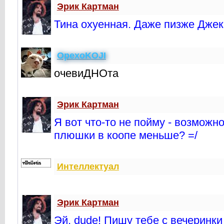
Эрик Картман
Тина охуенная. Даже пизже Джек
OpexoKOJI
очевиДНОта
Эрик Картман
Я вот что-то не пойму - возможн
плюшки в коопе меньше? =/
Интеллектуал
Эрик Картман
Эй, dude! Пишу тебе с вечеринки