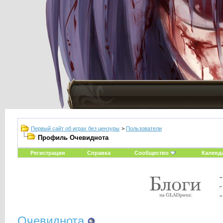
Первый сайт об играх без цензуры
>
Пользователи
Профиль Очевиднота
Регистрация
Справка
Сообщество
Календ
Очевиднота