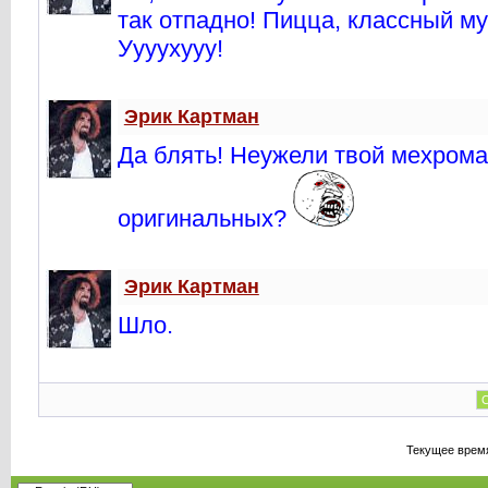
так отпадно! Пицца, классный му
Уууухууу!
Эрик Картман
Да блять! Неужели твой мехром
оригинальных?
Эрик Картман
Шло.
С
Текущее врем