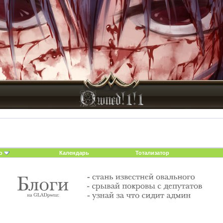
о
Календарь
Тотализатор