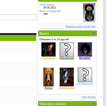
Регистрация
09.06.2011
Всего сообщений
398
Показать всю статистику
Друзья
Показано 6 из 18 друзей
Gelvando
3JlouGnom
NeroDOC
Klim[NewTroll]
Мелкоастец
Pra1ze
Все друзья
Членство в группах