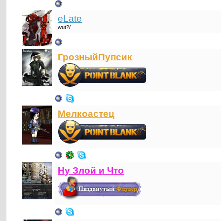
eLate
wut?/
ГрозныйПупсик
Мелкоастец
Ну Злой и Что