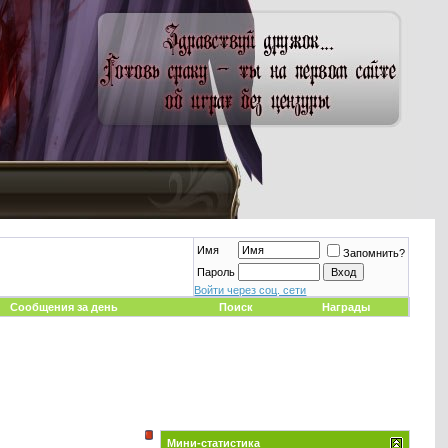
Имя
Запомнить?
Пароль
Войти через соц. сети
Сообщения за день
Поиск
Награды
Мини-статистика