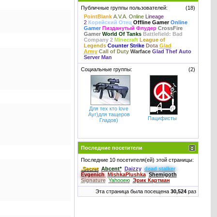
Публичные группы пользователей:
(18)
PointBlank
A.V.A. Online
Lineage
2
Корейский Отец
Offline Gamer
Online
Gamer
Пизданутый Флудер
CrossFire
Gamer
World Of Tanks
Battlefield: Bad
Company 2
Minecraft
League of
Legends
Counter Strike
Dota
Glad
Army
Call of Duty
Warface
Glad Thef Auto
Server Man
Социальные группы:
(2)
Для тех кто love
Ауг)для тащеров
Пацифисты
Гладов)
Последние посетители
Последние 10 посетителя(ей) этой страницы:
.Secret
Abcent*
Daizzy
dead stalker
Evgenich
MishkaPlushka
Shemigoth
Signature
Yahooею
Эрик Картман
Эта страница была посещена
30,524
раз