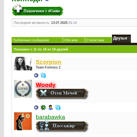
Последняя активность:
13.07.2025
01:14
Друзья
Публичные сообщения
Обо мне
Статистика
Показано с 11 по 18 из 18 друзей
Scorpion
Team Fortress 2
Woody
barabawka