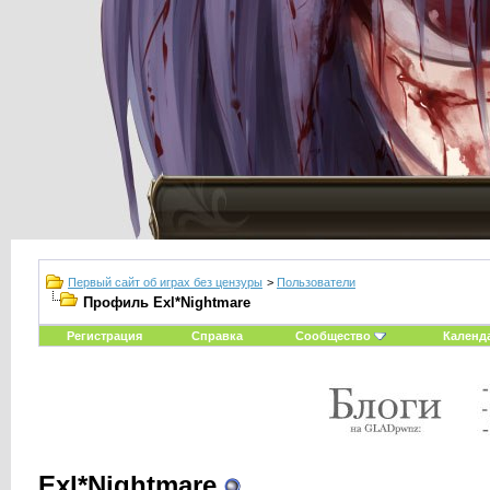
Первый сайт об играх без цензуры
>
Пользователи
Профиль Exl*Nightmare
Регистрация
Справка
Сообщество
Календ
Exl*Nightmare