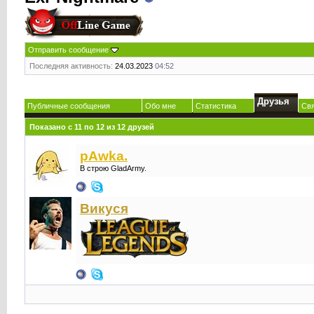
Отправить сообщение
Последняя активность:
24.03.2023
04:52
Друзья
Публичные сообщения
Обо мне
Статистика
Св
Показано с 11 по 12 из 12 друзей
pAwka.
В строю GladArmy.
Викуся