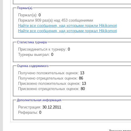
Поржал(а)
Поржал(а):
0
Поржали 909 раз(а) над 453 сообщениями
Найти все сообщения, над которыми поржли Hikikomori
Найти все сообщения, над которыми поржал Hikikomori
Статистика турнира
Присоединиться к турниру:
0
Турниры выиграл:
0
Оценка содержимого
Получено положительных оценок:
13
Получено отрицательных оценок:
86
Присвоено положительных оценок:
13
Присвоено отрицательных оценок:
80
Дополнительная информация
Регистрация:
30.12.2011
Рефералы:
0
Текущее врем