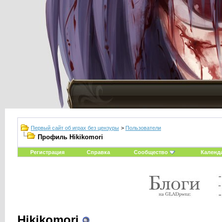
Первый сайт об играх без цензуры
>
Пользователи
Профиль Hikikomori
Регистрация
Справка
Сообщество
Календ
Hikikomori