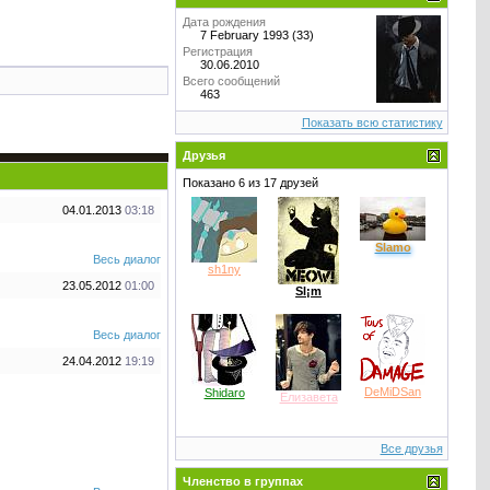
Дата рождения
7 February 1993 (33)
Регистрация
30.06.2010
Всего сообщений
463
Показать всю статистику
Друзья
Показано 6 из 17 друзей
04.01.2013
03:18
Slamo
Весь диалог
sh1ny
23.05.2012
01:00
Sl¡m
Весь диалог
24.04.2012
19:19
DeMiDSan
Shidaro
Елизавета
Все друзья
Членство в группах