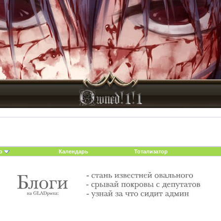
о
Календарь
Тотализатор