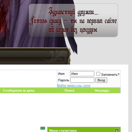
Имя
Запомнить?
Пароль
Войти через соц. сети
Сообщения за день
Поиск
Награды
Мини-статистика