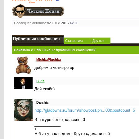
Последняя активность:
10.08.2016
14:11
Публичные сообщения
Статистика
Друзья
Показано с 1 по
10
из
17
публичных сообщений
MishkaPlushka
добриж в четиыре ер
BuZz
Дай скайп)
Darchic
http://gladpwnz.ru/forum/showpost.ph...08&postcount=5
В натуре четко, классно :3
____________
+
Я был у вас в доме. Круто сделали всё.