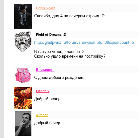
Dobrij_ve4er
Спасибо, дня 4 по вечерам строил :D
Field of Dreams :D
http://gladpwnz.ru/forum/showpost.ph...08&postcount=5
В натуре четко, классно :3
Сколько ушло времени на постройку?
Внезапнo!
С днем доброго рождения.
Phoenix
Добрый вечер.
Almost
добрый вечер.