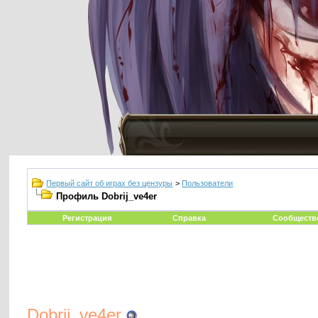
Первый сайт об играх без цензуры
>
Пользователи
Профиль Dobrij_ve4er
Регистрация
Справка
Сообществ
Dobrij_ve4er