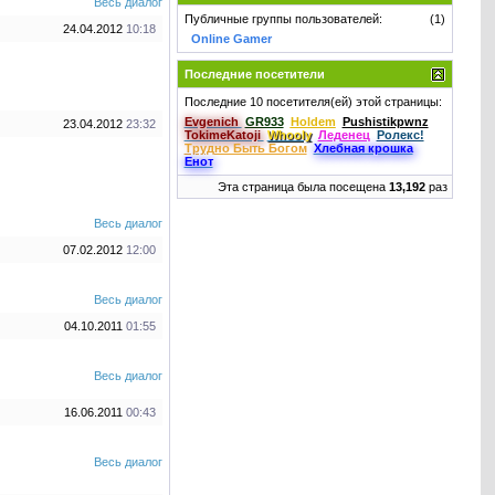
Весь диалог
Публичные группы пользователей:
(1)
24.04.2012
10:18
Online Gamer
Последние посетители
Последние 10 посетителя(ей) этой страницы:
Evgenich
GR933
Holdem
Pushistikpwnz
23.04.2012
23:32
TokimeKatoji
Whooly
Леденец
Ролекс!
Трудно Быть Богом
Хлебная крошкa
Енот
Эта страница была посещена
13,192
раз
Весь диалог
07.02.2012
12:00
Весь диалог
04.10.2011
01:55
Весь диалог
16.06.2011
00:43
Весь диалог