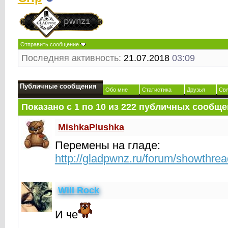
Отправить сообщение
Последняя активность:
21.07.2018
03:09
Публичные сообщения
Обо мне
Статистика
Друзья
Св
Показано с 1 по
10
из
222
публичных сообще
MishkaPlushka
Перемены на гладе:
http://gladpwnz.ru/forum/showthre
Will Rock
И че