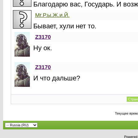
Благодарю вас, Государь. И возж
Mr.Р.ы.Ж.и.Й.
Бывает, хули нет то.
Z3170
Ну ок.
Z3170
И что дальше?
Стран
Текущее врем
Powered b