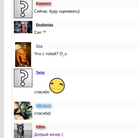
Evgenich
Сейчас буду оценивать)
Epsilonixa
Сяп ^^
Oss
Что с тобой? О_о
Twist
спасибо
Will Rock
спасиба)
Kilivo
Добрый вечер (: