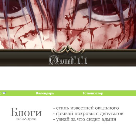
о
Календарь
Тотализатор