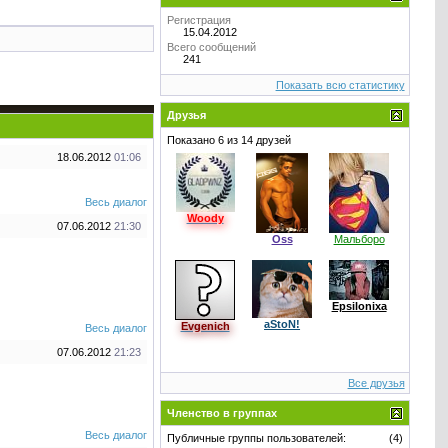
Регистрация
15.04.2012
Всего сообщений
241
Показать всю статистику
Друзья
Показано 6 из 14 друзей
18.06.2012
01:06
Весь диалог
Woody
07.06.2012
21:30
Oss
Мальборо
Epsilonixa
aStoN!
Evgenich
Весь диалог
07.06.2012
21:23
Все друзья
Членство в группах
Весь диалог
Публичные группы пользователей:
(4)