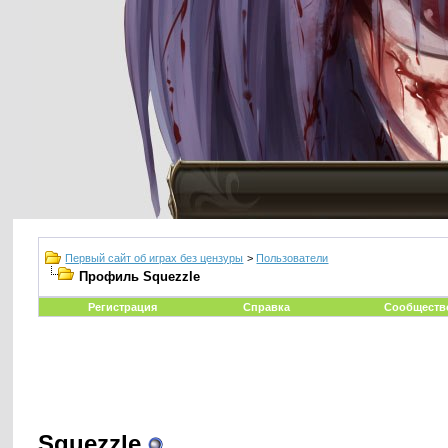
Первый сайт об играх без цензуры
>
Пользователи
Профиль Squezzle
Регистрация
Справка
Сообществ
Squezzle