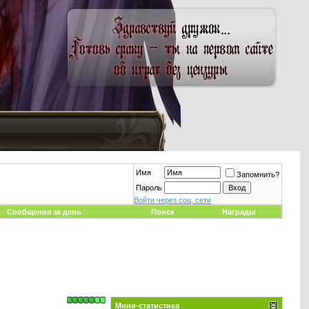
Имя
Запомнить?
Пароль
Войти через соц. сети
Сообщения за день
Поиск
Награды
Мини-статистика