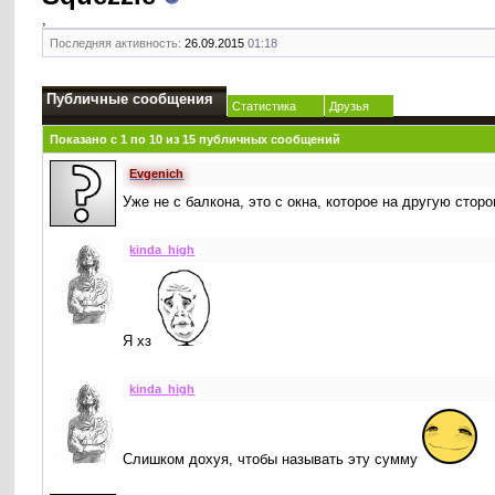
,
Последняя активность:
26.09.2015
01:18
Публичные сообщения
Статистика
Друзья
Показано с 1 по
10
из
15
публичных сообщений
Evgenich
Уже не с балкона, это с окна, которое на другую стор
kinda_high
Я хз
kinda_high
Слишком дохуя, чтобы называть эту сумму