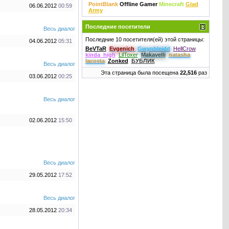
PointBlank
Offline Gamer
Minecraft
Glad
06.06.2012
00:59
Army
Последние посетители
Весь диалог
Последние 10 посетителя(ей) этой страницы:
04.06.2012
05:31
BeVTaR
Evgenich
Gwynbleidd
HellCrow
kinda_high
LilToxer
Makavelli
natasha
lacosta
Zonked
БУБЛИК
Весь диалог
Эта страница была посещена
22,516
раз
03.06.2012
00:25
Весь диалог
02.06.2012
15:50
Весь диалог
29.05.2012
17:52
Весь диалог
28.05.2012
20:34