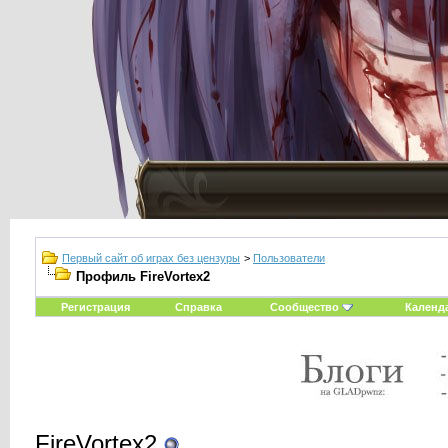
Первый сайт об играх без цензуры
>
Пользователи
Профиль FireVortex2
Регистрация
Справка
Сообщество
Календ
FireVortex2