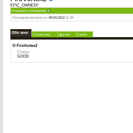
EPIC_OWNED!!
Отправить сообщение
Последняя активность:
08.04.2012
11:39
Обо мне
Статистика
Друзья
Связь
О FireVortex2
Статус
GOOD