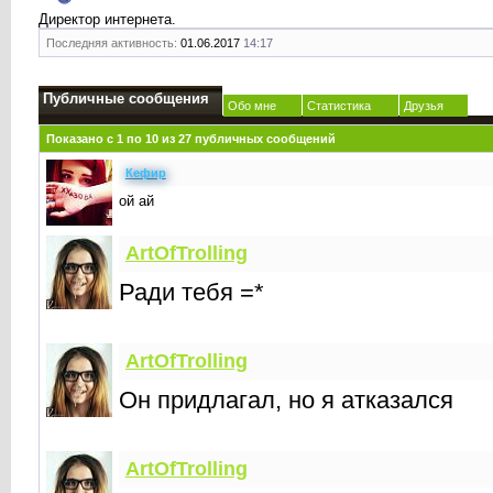
Директор интернета.
Последняя активность:
01.06.2017
14:17
Публичные сообщения
Обо мне
Статистика
Друзья
Показано с 1 по
10
из
27
публичных сообщений
Кефир
ой ай
ArtOfTrolling
Ради тебя =*
ArtOfTrolling
Он придлагал, но я атказался
ArtOfTrolling