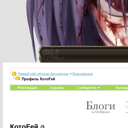
Первый сайт об играх без цензуры
>
Пользователи
Профиль КотоFей
Регистрация
Справка
Сообщество
Календ
КотоFей