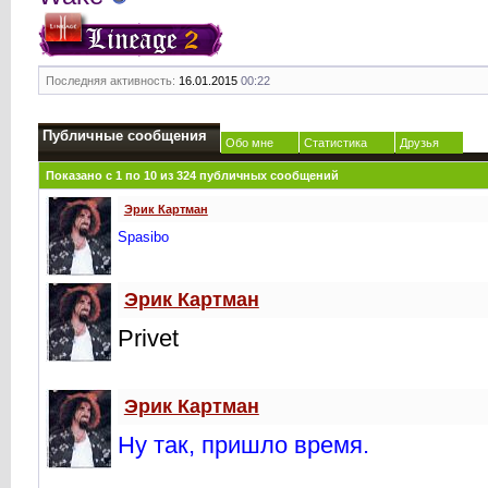
Последняя активность:
16.01.2015
00:22
Публичные сообщения
Обо мне
Статистика
Друзья
Показано с 1 по
10
из
324
публичных сообщений
Эрик Картман
Spasibo
Эрик Картман
Privet
Эрик Картман
Ну так, пришло время.