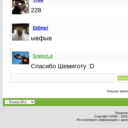
True
228
St0ne!
ывфыв
SneezLe
Спасибо Шемиготу :D
Стран
Текущее врем
Powered b
Copyright ©2000 - 2026,
Кто скопирует информацию с данног