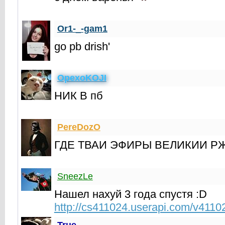
Or1-_-gam1
go pb drish'
OpexoKOJI
НИК В пб
PereDozO
ГДЕ ТВАИ ЭФИРЫ ВЕЛИКИИ Р
SneezLe
Нашел нахуй 3 года спустя :D
http://cs411024.userapi.com/v411