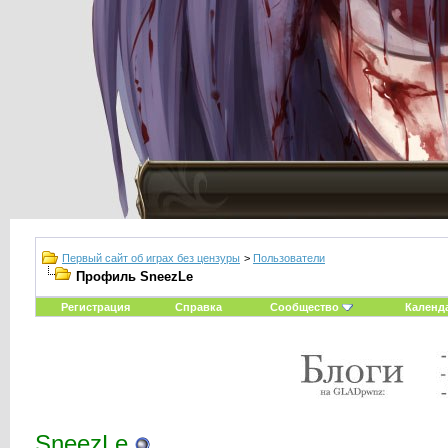
Первый сайт об играх без цензуры
>
Пользователи
Профиль SneezLe
Регистрация
Справка
Сообщество
Календ
SneezLe