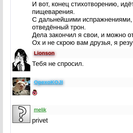
И вот, конец стихотворению, идё
пищеварения.
С дальнейшими испражнениями,
отведённый трон.
Дела закончил я свои, и можно о
Ох и не скрою вам друзья, я рез
Lionson
Тебя не спросил.
OpexoKOJI
melik
privet