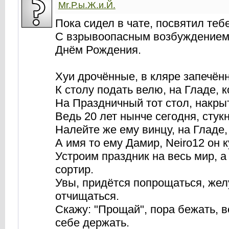
Mr.Р.ы.Ж.и.Й.
Пока сидел в чате, посвятил теб
С взрывоопасным возбуждением,
Днём Рождения.
Хуи дрочённые, в кляре запечён
К столу подать велю, на Гладе, 
На Праздничный тот стол, накры
Ведь 20 лет нынче сегодня, стук
Налейте же ему винцу, на Гладе,
А имя то ему Дамир, Neiro12 он 
Устроим праздник на весь мир, а
сортир.
Увы, придётся попрощаться, жел
отчищаться.
Скажу: "Прощай", пора бежать, в
себе держать.