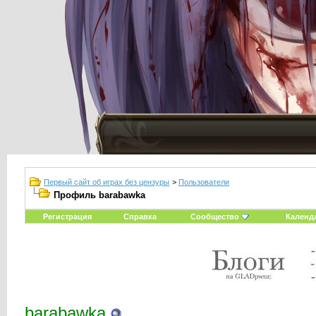
Первый сайт об играх без цензуры
>
Пользователи
Профиль barabawka
Регистрация
Справка
Сообщество
Календ
barabawka