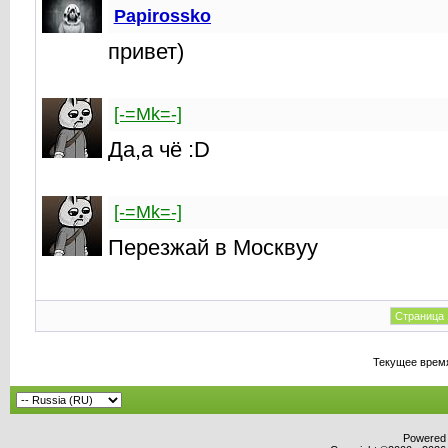
Papirossko
привет)
[-=Mk=-]
Да,а чё :D
[-=Mk=-]
Перезжай в Москвуу
Страница 
Текущее врем
Powered b