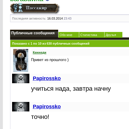
Последняя активность:
16.03.2014
23:43
Публичные сообщения
Обо мне
Статистика
Друзья
Показано с 1 по
10
из
630
публичных сообщений
Кеннеди
Привет из прошлого )
Papirossko
учиться нада, завтра начну
Papirossko
точно!