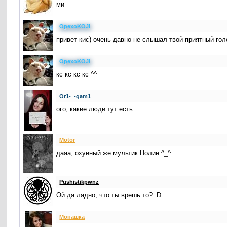
ми
OpexoKOJI
привет кис) очень давно не слышал твой приятный гол
OpexoKOJI
кс кс кс кс ^^
Or1-_-gam1
ого, какие люди тут есть
Motor
дааа, охуеный же мультик Полин ^_^
Pushistikpwnz
Ой да ладно, что ты врешь то? :D
Монашка