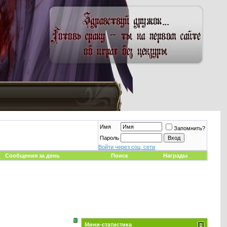
Имя
Запомнить?
Пароль
Войти через соц. сети
Сообщения за день
Поиск
Награды
Мини-статистика