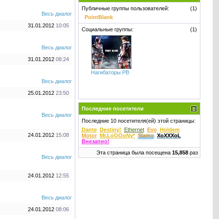
Публичные группы пользователей:
(1)
Весь диалог
PointBlank
31.01.2012
10:05
Социальные группы:
(1)
Весь диалог
31.01.2012
08:24
Нагибаторы PB
Весь диалог
25.01.2012
23:50
Последние посетители
Весь диалог
Последние 10 посетителя(ей) этой страницы:
Dante
Destiny!
Ethernet
Evo
Holdem
24.01.2012
15:08
Motor
Mr.LoOOoNy*
Slamo
XoXXXoL
Внезапнo!
Эта страница была посещена
15,858
раз
Весь диалог
24.01.2012
12:55
Весь диалог
24.01.2012
08:06