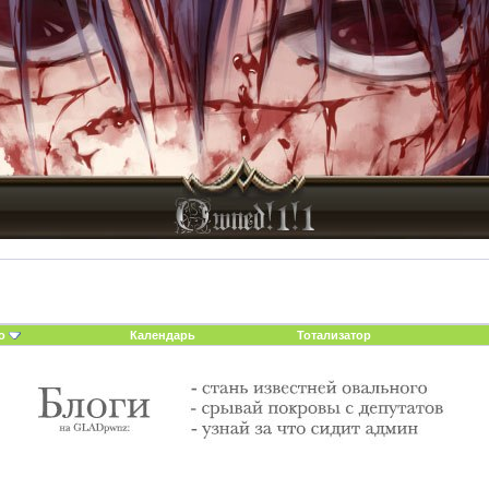
о
Календарь
Тотализатор