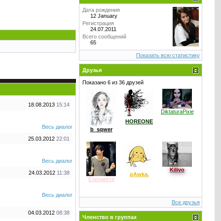
Дата рождения
12 January
Регистрация
24.07.2011
Всего сообщений
65
Показать всю статистику
Друзья
Показано 6 из 36 друзей
18.08.2013
15:14
DiktaturaPixie
HOREONE
Весь диалог
b_sqwer
25.03.2012
22:01
Весь диалог
Kilivo
24.03.2012
11:38
pAwka.
Елизавета
Весь диалог
Все друзья
04.03.2012
08:38
Членство в группах