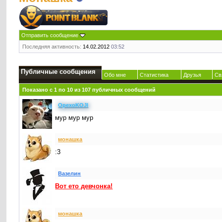
Отправить сообщение
Последняя активность:
14.02.2012
03:52
Публичные сообщения
Обо мне
Статистика
Друзья
Св
Показано с 1 по
10
из
107
публичных сообщений
OpexoKOJI
мур мур мур
монашка
:3
Вазелин
Вот ето девчонка!
монашка