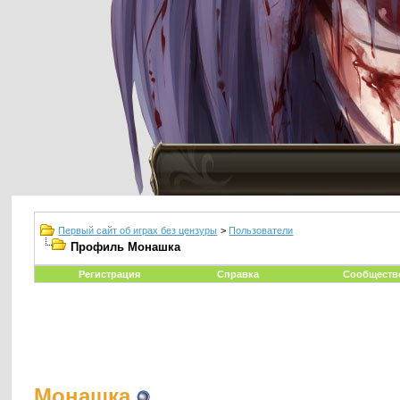
Первый сайт об играх без цензуры
>
Пользователи
Профиль Монашка
Регистрация
Справка
Сообществ
Монашка