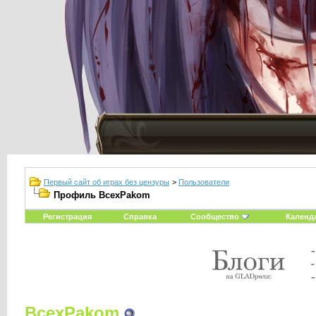
Первый сайт об играх без цензуры
>
Пользователи
Профиль BcexPakom
Регистрация
Справка
Сообщество
Календ
BcexPakom