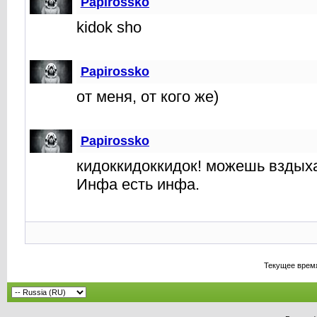
Papirossko
kidok sho
Papirossko
от меня, от кого же)
Papirossko
кидоккидоккидок! можешь вздыха
Инфа есть инфа.
Текущее врем