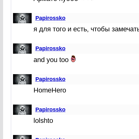
Papirossko
я для того и есть, чтобы замечат
Papirossko
and you too
Papirossko
HomeHero
Papirossko
lolshto