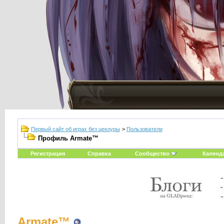
Первый сайт об играх без цензуры
>
Пользователи
Профиль Armate™
Регистрация
Справка
Сообщество
Календ
Armate™