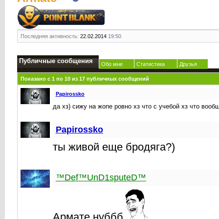
Последняя активность:
22.02.2014
19:50
Публичные сообщения
Обо мне
Статистика
Друзья
Показано с 1 по
10
из
17
публичных сообщений
Papirossko
да хз) сижу на жопе ровно хз что с учебой хз что вооб
Papirossko
ты живой еще бродяга?)
™Def™UnD1sputeD™
Армате нуббб