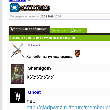
Последняя активность:
28.03.2018
20:36
Публичные сообщения
Статистика
Друзья
Показано с 1 по
10
из
14
публичных сообщений
Spicesonic
Хуя себе, ты тут еще сидишь
Shemigoth
КУУУУУУУ
Ghost
net.
http://gladpwnz.ru/forum/member.