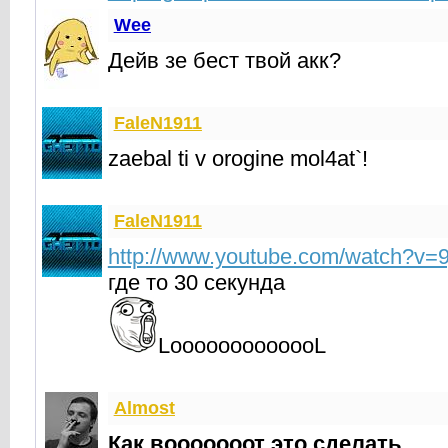
Wee
Дейв зе бест твой акк?
FaleN1911
zaebal ti v orogine mol4at`!
FaleN1911
http://www.youtube.com/watch?v=
где то 30 секунда
LooooooooooooL
Almost
Как вооооооот это сделать