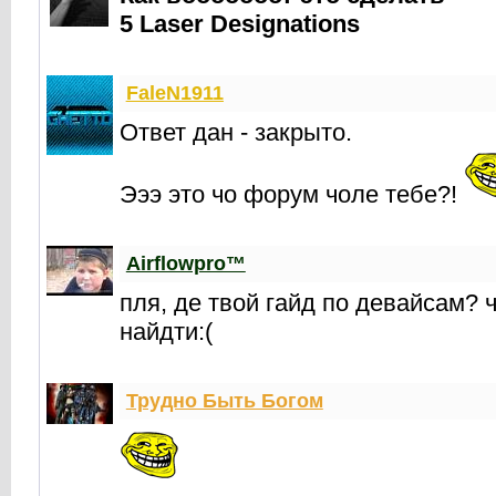
5 Laser Designations
FaleN1911
Ответ дан - закрыто.
Эээ это чо форум чоле тебе?!
Airflowpro™
пля, де твой гайд по девайсам? 
найдти:(
Трудно Быть Богом