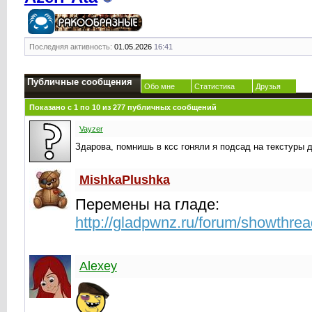
Последняя активность:
01.05.2026
16:41
Публичные сообщения
Обо мне
Статистика
Друзья
Показано с 1 по
10
из
277
публичных сообщений
Vayzer
Здарова, помнишь в ксс гоняли я подсад на текстуры 
MishkaPlushka
Перемены на гладе:
http://gladpwnz.ru/forum/showthre
Alexey