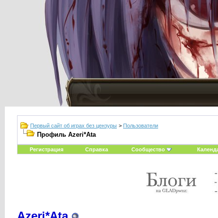
Первый сайт об играх без цензуры
>
Пользователи
Профиль Azeri*Ata
Регистрация
Справка
Сообщество
Календ
Azeri*Ata