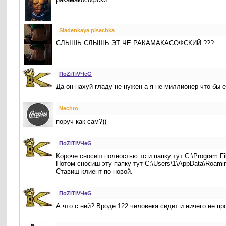
Sladenkaya pisechka
СЛЫШЬ СЛЫШЬ ЭТ ЧЕ РАКАМАКАСОФСКИЙ ???
ПоZiTiVЧeG
Да он нахуй гладу не нужен а я не миллионер что бы 
Nechto
поруч как сам?))
ПоZiTiVЧeG
Короче сносиш полностью тс и папку тут C:\Program Fi
Потом сносиш эту папку тут C:\Users\1\AppData\Roami
Ставиш клиент по новой.
ПоZiTiVЧeG
А что с ней? Вроде 122 человека сидит и ничего не пр