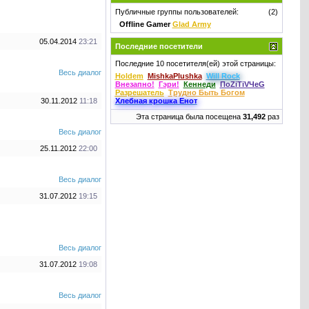
Публичные группы пользователей:
(2)
Offline Gamer
Glad Army
05.04.2014
23:21
Последние посетители
Последние 10 посетителя(ей) этой страницы:
Весь диалог
Holdem
MishkaPlushka
Will Rock
Внезапнo!
Гэри!
Кеннеди
ПоZiTiVЧeG
Разрешатель
Трудно Быть Богом
30.11.2012
11:18
Хлебная крошкa Енот
Эта страница была посещена
31,492
раз
Весь диалог
25.11.2012
22:00
Весь диалог
31.07.2012
19:15
Весь диалог
31.07.2012
19:08
Весь диалог