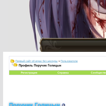
Первый сайт об играх без цензуры
>
Пользователи
Профиль Поручик Голицын
Регистрация
Справка
Сообществ
Поручик Голицын