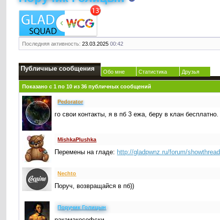
Последняя активность:
23.03.2025
00:42
Публичные сообщения
Обо мне
Статистика
Друзья
Показано с 1 по
10
из
36
публичных сообщений
Реdorator
го свои контакты, я в пб 3 ежа, беру в клан бесплатно.
MishkaPlushka
Перемены на гладе:
http://gladpwnz.ru/forum/showthrea
Nechto
Поруч, возвращайся в пб))
Поручик Голицын
ракамакософски