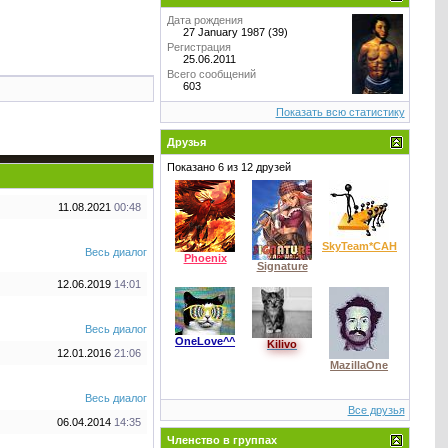
Дата рождения
27 January 1987 (39)
Регистрация
25.06.2011
Всего сообщений
603
Показать всю статистику
Друзья
Показано 6 из 12 друзей
11.08.2021
00:48
SkyTeam*CAHbI4
Весь диалог
Phoenix
Signature
12.06.2019
14:01
Весь диалог
OneLove^^
Kilivo
12.01.2016
21:06
MazillaOne
Весь диалог
Все друзья
06.04.2014
14:35
Членство в группах