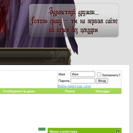
Имя
Запомнить?
Пароль
Войти через соц. сети
Сообщения за день
Поиск
Награды
Мини-статистика