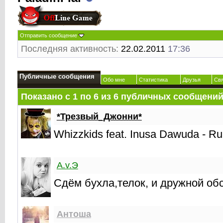
Отправить сообщение
Последняя активность:
22.02.2011
17:36
Публичные сообщения
Обо мне
Статистика
Друзья
Св
Показано с 1 по
6
из
6
публичных сообщени
*Трезвый_Джонни*
Whizzkids feat. Inusa Dawuda - Ru
A.v.Э
Сдём бухла,телок, и дружной обст
Антоша