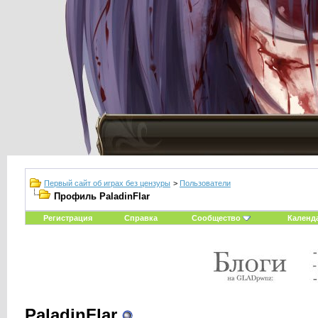
Первый сайт об играх без цензуры
>
Пользователи
Профиль PaladinFlar
Регистрация
Справка
Сообщество
Календ
PaladinFlar