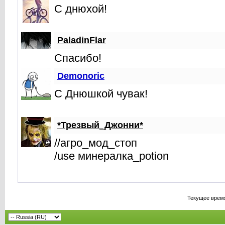
С днюхой!
PaladinFlar
Спасибо!
Demonoric
С Днюшкой чувак!
*Трезвый_Джонни*
//агро_мод_стоп
/use минералка_potion
Текущее врем