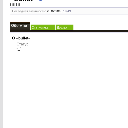
!1!!11!
Последняя активность:
26.02.2016
19:49
Обо мне
Статистика
Друзья
О =bullet=
Статус
-_^